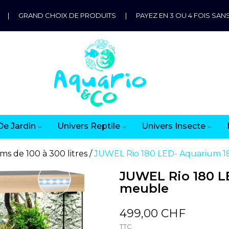
|
GRAND CHOIX DE PRODUITS
|
PAYEZ EN 3 OU 4 FOIS SANS
De Jardin
Univers Reptile
Univers Insecte
s de 100 à 300 litres
JUWEL Rio 180 LED- Aquarium 18
JUWEL Rio 180 LE
meuble
499,00 CHF
TTC