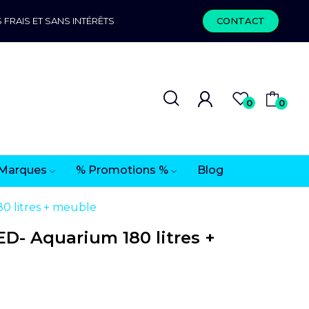
 FRAIS ET SANS INTÉRÊTS
CONTACT
0
0
Marques
% Promotions %
Blog
0 litres + meuble
D- Aquarium 180 litres +