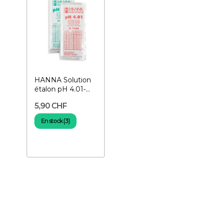
HANNA Solution
étalon pH 4.01-
7.01- Sachet de
5,90 CHF
20ml
En stock (3)