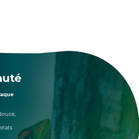
auté
haque
douce,
itats