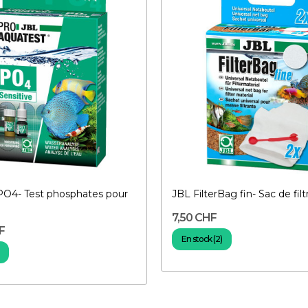
PO4- Test phosphates pour
JBL FilterBag fin- Sac de filt
7,50 CHF
F
En stock (2)