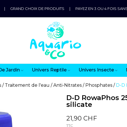
|
GRAND CHOIX DE PRODUITS
|
PAYEZ EN 3 OU 4 FOIS SANS
De Jardin
Univers Reptile
Univers Insecte
s
Traitement de l'eau
Anti-Nitrates / Phosphates
D-D 
D-D RowaPhos 25
silicate
21,90 CHF
TTC