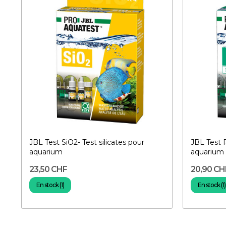
JBL Test SiO2- Test silicates pour
JBL Test 
aquarium
aquarium
23,50 CHF
20,90 CH
En stock (1)
En stock (1)