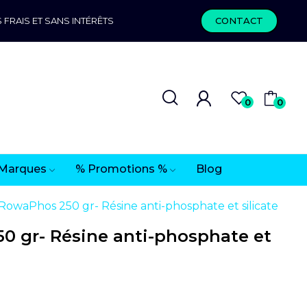
 FRAIS ET SANS INTÉRÊTS
CONTACT
0
0
Marques
% Promotions %
Blog
RowaPhos 250 gr- Résine anti-phosphate et silicate
0 gr- Résine anti-phosphate et