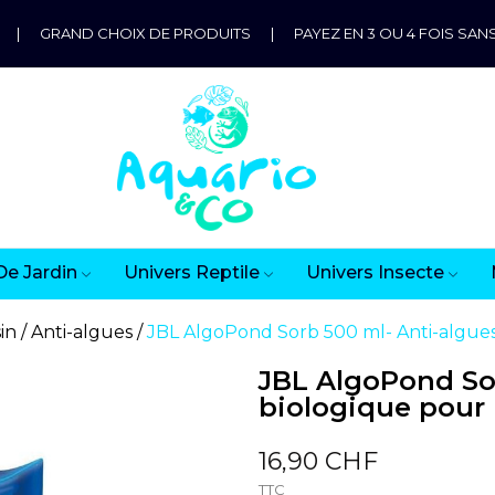
|
GRAND CHOIX DE PRODUITS
|
PAYEZ EN 3 OU 4 FOIS SANS
De Jardin
Univers Reptile
Univers Insecte
in
Anti-algues
JBL AlgoPond Sorb 500 ml- Anti-algues
JBL AlgoPond So
biologique pour
16,90 CHF
TTC