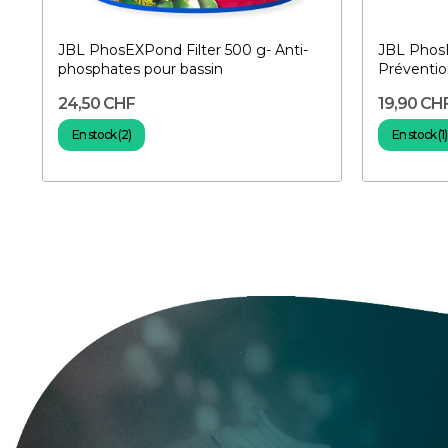
JBL PhosEXPond Filter 500 g- Anti-
JBL PhosE
phosphates pour bassin
Prévention
24,50 CHF
19,90 CH
En stock (2)
En stock (1)