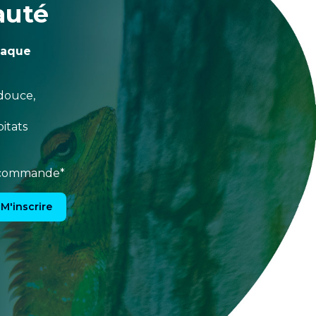
auté
haque
douce,
itats
e commande*
M'inscrire