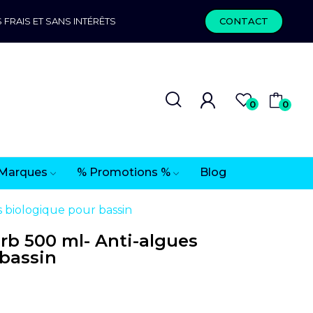
 FRAIS ET SANS INTÉRÊTS
CONTACT
0
0
Marques
% Promotions %
Blog
 biologique pour bassin
rb 500 ml- Anti-algues
 bassin