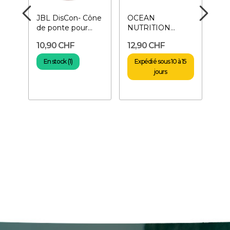
cus
JBL DisCon- Cône
OCEAN
OC
de ponte pour
NUTRITION
NU
s
Discus
Discus Flakes 70
Dis
10,90 CHF
12,90 CHF
19
g- Nourriture en
g- 
flocons
gra
En stock (1)
Expédié sous 10 à 15
En
jours