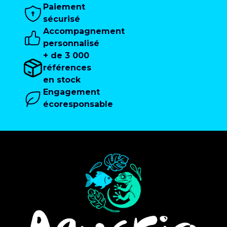
Paiement
sécurisé
Accompagnement
personnalisé
+ de 3 000
références
en stock
Engagement
écoresponsable