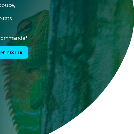
douce,
itats
e commande*
M'inscrire