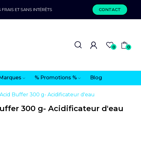
 FRAIS ET SANS INTÉRÊTS
CONTACT
0
0
Marques
% Promotions %
Blog
id Buffer 300 g- Acidificateur d'eau
fer 300 g- Acidificateur d'eau