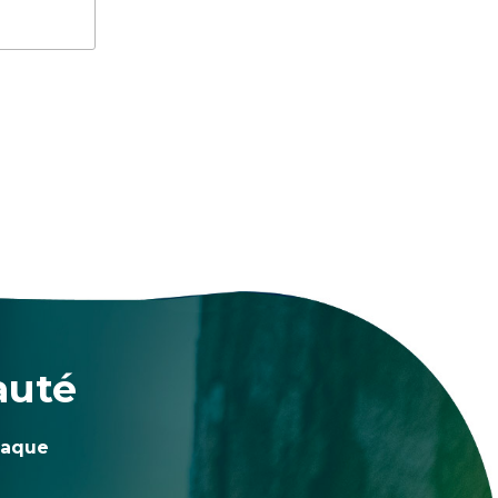
auté
haque