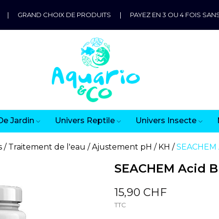
|
GRAND CHOIX DE PRODUITS
|
PAYEZ EN 3 OU 4 FOIS SANS
De Jardin
Univers Reptile
Univers Insecte
s
Traitement de l'eau
Ajustement pH / KH
SEACHEM Ac
SEACHEM Acid Buf
15,90 CHF
TTC