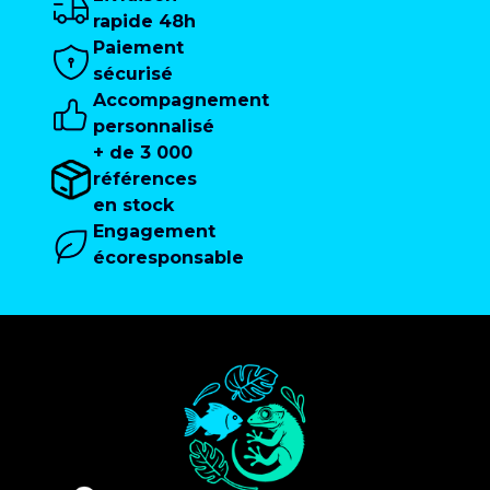
rapide 48h
Paiement
sécurisé
Accompagnement
personnalisé
+ de 3 000
références
en stock
Engagement
écoresponsable