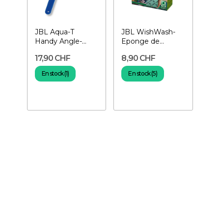
JBL Aqua-T
JBL WishWash-
Handy Angle-
Eponge de
Lame pour
nettoyage
17,90 CHF
8,90 CHF
aquarium
En stock (1)
En stock (5)