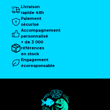
Livraison
rapide 48h
Paiement
sécurisé
Accompagnement
personnalisé
+ de 3 000
références
en stock
Engagement
écoresponsable