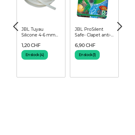
-
JBL Tuyau
JBL ProSilent
EH
00
Silicone 4-6 mm
Safe- Clapet anti-
Po
au mètre- Tuyau
retour
L/
1,20 CHF
6,90 CHF
46
pour aquarium
En stock (4)
En stock (1)
En