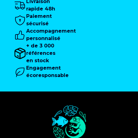
Livraison
rapide 48h
Paiement
sécurisé
Accompagnement
personnalisé
+ de 3 000
références
en stock
Engagement
écoresponsable