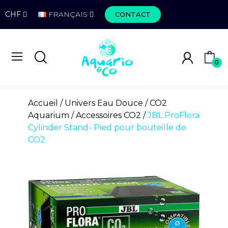
CHF
FRANÇAIS
CONTACT
0
Accueil
Univers Eau Douce
CO2
Aquarium
Accessoires CO2
JBL ProFlora
Cylinder Stand- Pied pour bouteille de
CO2