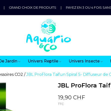
|
GRAND CHOIX DE PRODUITS
|
PAYEZ EN 3 OU 4 FOIS SANS
De Jardin
Univers Reptile
Univers Insecte
ssoires CO2
JBL ProFlora Taifun Spiral 5- Diffuseur de
JBL ProFlora Taif
19,90 CHF
TTC