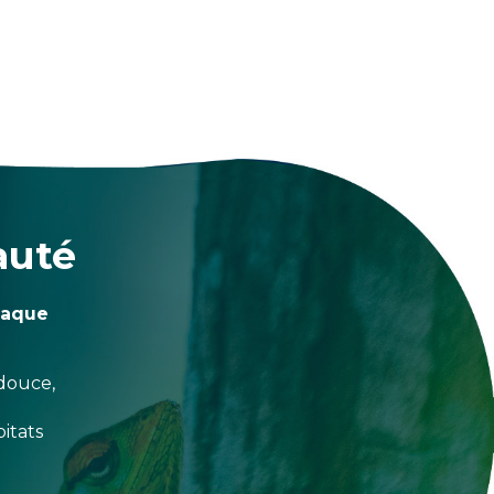
auté
haque
douce,
itats