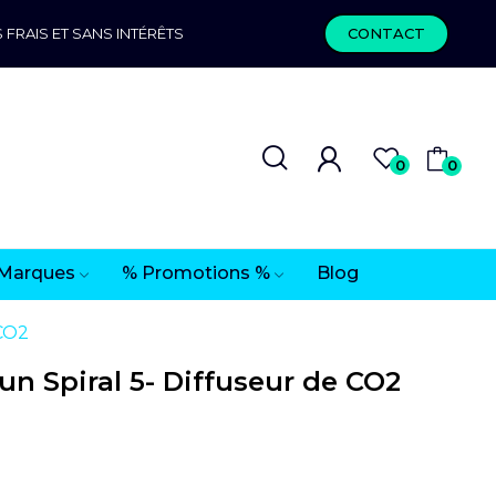
 FRAIS ET SANS INTÉRÊTS
CONTACT
0
0
Marques
% Promotions %
Blog
 CO2
un Spiral 5- Diffuseur de CO2