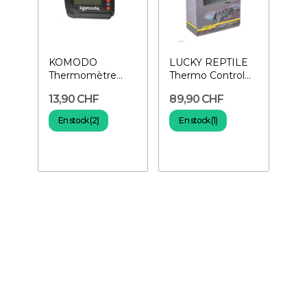
KOMODO
LUCKY REPTILE
Thermomètre
Thermo Control
Digital
PRO II-
13,90 CHF
89,90 CHF
Thermostat pour...
En stock (2)
En stock (1)