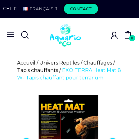
CHF
FRANÇAIS
CONTACT
0
Accueil
Univers Reptiles
Chauffages
Tapis chauffants
EXO TERRA Heat Mat 8
W- Tapis chauffant pour terrarium