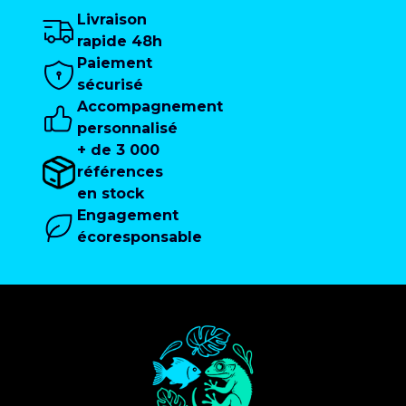
Livraison
rapide 48h
Paiement
sécurisé
Accompagnement
personnalisé
+ de 3 000
références
en stock
Engagement
écoresponsable