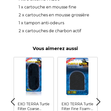
1 x cartouche en mousse fine
2 x cartouches en mousse grossière
1 x tampon anti-odeurs
2 x cartouches de charbon actif
Vous aimerez aussi
tle
EXO TERRA Turtle
EXO TERRA Turtle
EX
g
Filter Coarse
Filter Fine Foam-
Or