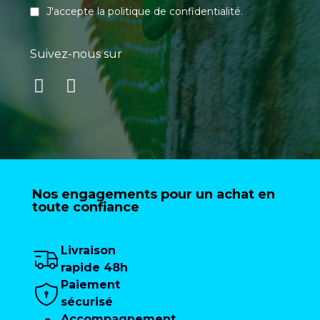
J'accepte la
politique de confidentialité
.
Suivez-nous sur
Nos engagements pour un achat en
toute confiance
Livraison
rapide 48h
Paiement
sécurisé
Accompagnement