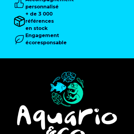
personnalisé
+ de 3 000
références
en stock
Engagement
écoresponsable