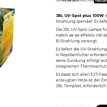
oder
4 x CHF 20.73
ohne Zinsen
JBL UV-Spot plus 100W
Strahlung spendet. Es lie
Die JBL UV-Spot-Lampe förd
indem sie sie effektiv mit
B-Strahlung versorgt.
Es liefert die UV-Strahlun
in Reptilienfutter erforder
seine Zündung erfolgt aut
integrierten Thermoschut
Es passt sich allen E27-F
erzeugten Hitze ist der Ein
JBL TempSet, erforderlich.