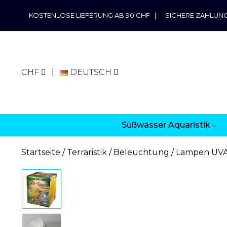
KOSTENLOSE LIEFERUNG AB 90 CHF
|
SICHERE ZAHLUN
CHF
DEUTSCH
Süßwasser Aquaristik
Startseite
Terraristik
Beleuchtung
Lampen UV