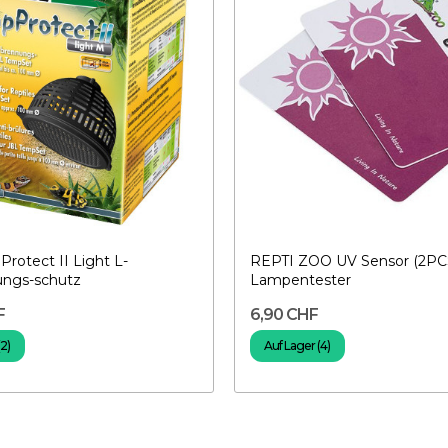
rotect II Light L-
REPTI ZOO UV Sensor (2PCS
ungs-schutz
Lampentester
F
6,90 CHF
(2)
Auf Lager (4)