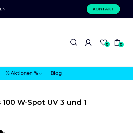
REN
KONTAKT
0
0
% Aktionen %
Blog
 100 W-Spot UV 3 und 1