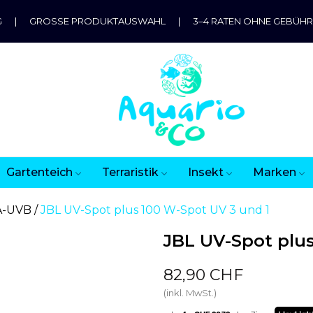
G
|
GROSSE PRODUKTAUSWAHL
|
3–4 RATEN OHNE GEBÜH
Gartenteich
Terraristik
Insekt
Marken
A-UVB
JBL UV-Spot plus 100 W-Spot UV 3 und 1
JBL UV-Spot plus
82,90 CHF
(inkl. MwSt.)