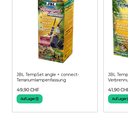
JBL TempSet angle + connect-
JBL TempP
Terrariumlampenfassung
Verbrenn
49,90 CHF
41,90 CH
Auf Lager (1)
Auf Lager 